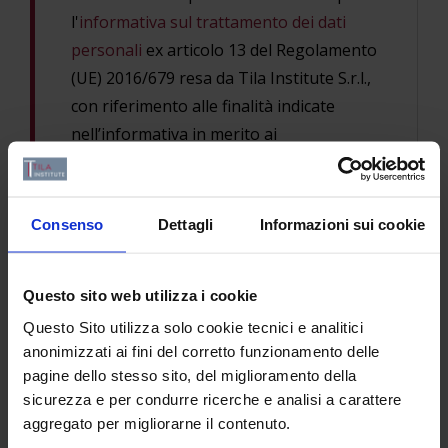
l'
informativa sul trattamento dei dati
personali
ex articolo 13 del Regolamento
(UE) 2016/679 resa da Tila Institute S.r.l.,
con riferimento alle finalità indicate
nell’informativa in merito ai
servizi/informazioni richiesti.
Codice di verifica
Consenso
Dettagli
Informazioni sui cookie
Questo sito web utilizza i cookie
Inserire il codice di verifica nel campo sottostante
Questo Sito utilizza solo cookie tecnici e analitici
anonimizzati ai fini del corretto funzionamento delle
pagine dello stesso sito, del miglioramento della
sicurezza e per condurre ricerche e analisi a carattere
Invia
aggregato per migliorarne il contenuto.