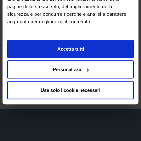
nei primi 2-4 mesi, mentre la massima azione delle
pagine dello stesso sito, del miglioramento della
cellule autologhe
innestate con SEFFILLER si esplica
sicurezza e per condurre ricerche e analisi a carattere
dopo circa 2 mesi per poi permanere nei tessuti come
aggregato per migliorarne il contenuto.
cellule “vive” quindi per tutto l’arco della vita cellulare.
SEFFILLER è un trattamento sicuro e indolore,
Accetta tutti
rappresenta il miglior trattamento per i tessuti e può
essere associato ad altri trattamenti estetici.
Personalizza
Richiedi una visita senza impegno
Usa solo i cookie necessari