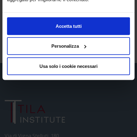
della parete dell'addome e di
liposuzione
, per la
rimozione del tessuto adiposo sovrabbondante.
Accetta tutti
Il
Tila Institute
si avvale del supporto di medici
professionisti del settore ed è convenzionata con la
Clinica Medica Villa Claudia, Roma.
Personalizza
Usa solo i cookie necessari
Via di Vigna Stelluti, 180