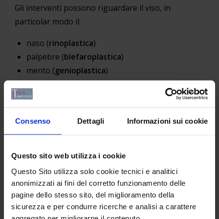
Gli interventi possono riguardare il viso, in
particolar modo il:
naso (
rinoplastica
)
palpebre (
blefaroplastica
)
mento (
genioplastica
)
orecchie (
otoplastica
)
Riguardano anche il corpo,
mastoplastica additiva
e
riduttiva
.
Consenso
Dettagli
Informazioni sui cookie
Possono essere inoltre diretti alla rimozione delle
rughe (
ritidectomia o lifting
) o del tessuto adiposo
Questo sito web utilizza i cookie
(
lipofilling
). Altri interventi sul viso riguardano gli
Questo Sito utilizza solo cookie tecnici e analitici
zigomi, la mandibola e la mascella.
anonimizzati ai fini del corretto funzionamento delle
pagine dello stesso sito, del miglioramento della
La chirurgia estetica si occupa anche di interventi di
sicurezza e per condurre ricerche e analisi a carattere
addominoplastica
per la ricostruzione dei muscoli
aggregato per migliorarne il contenuto.