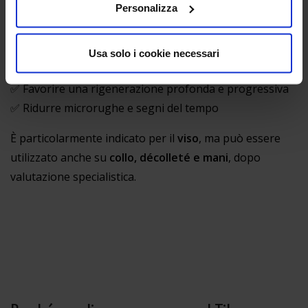
Il percorso al DNA di Salmone è indicato per:
Personalizza
✅ Migliorare la qualità e la texture della pelle
✅ Aumentare elasticità e compattezza
Usa solo i cookie necessari
✅ Illuminare una pelle spenta e stressata
✅ Favorire una rigenerazione profonda e progressiva
✅ Ridurre microrughe e segni del tempo
È particolarmente indicato per il
viso
, ma può essere
utilizzato anche su
collo, décolleté e mani
, dopo
valutazione specialistica.