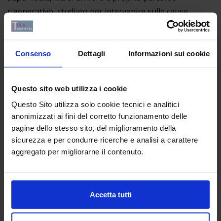
rigenerativo, studiato per intervenire sulle cause
dell’invecchiamento cutaneo e dello stress cellulare.
Attraverso un’azione mirata e progressiva, il DNA di
Salmone contribuisce a ricostruire la struttura della
Consenso
Dettagli
Informazioni sui cookie
pelle, migliorandone la resistenza, l’idratazione e la
qualità complessiva.
Questo sito web utilizza i cookie
Questo Sito utilizza solo cookie tecnici e analitici
anonimizzati ai fini del corretto funzionamento delle
pagine dello stesso sito, del miglioramento della
sicurezza e per condurre ricerche e analisi a carattere
aggregato per migliorarne il contenuto.
Accetta tutti
A cosa serve il trattamento